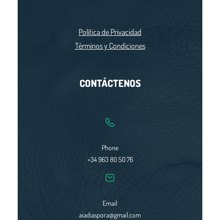
c
h
Política de Privacidad
Términos y Condiciones
CONTÁCTENOS
Phone
+34 963 80 50 76
Email
aiadiaspora@gmail.com