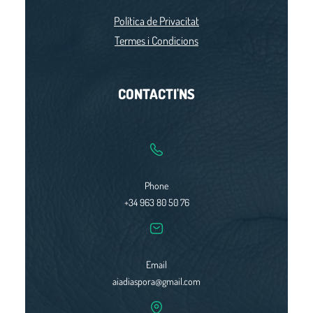
h
Política de Privacitat
Termes i Condicions
CONTACTI'NS
Phone
+34 963 80 50 76
Email
aiadiaspora@gmail.com