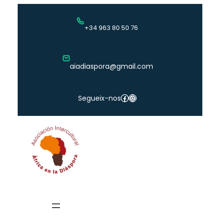
Vés
al
+34 963 80 50 76
contingut
aiadiaspora@gmail.com
Facebook
Instagram
Segueix-nos